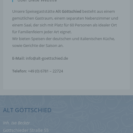
Über Diese Website
nicht einer identifizierten oder identifizierbaren
natürlichen Person zugewiesen werden.
Unsere Speisegaststätte
Alt Göttschied
besteht aus einem
gemütlichen Gastraum, einem separaten Nebenzimmer und
einem Saal, der sich mit Platz für 60 Personen als idealer Ort
g) Verantwortlicher oder für die Verarbeitung
Verantwortlicher
für Familienfeiern jeder Art eignet.
Wir bieten Speisen der deutschen und italienischen Küche,
Verantwortlicher oder für die Verarbeitung
sowie Gerichte der Saison an.
Verantwortlicher ist die natürliche oder juristische
Person, Behörde, Einrichtung oder andere Stelle, die
allein oder gemeinsam mit anderen über die Zwecke
E-Mail:
info@alt-goettschied.de
und Mittel der Verarbeitung von personenbezogenen
Daten entscheidet. Sind die Zwecke und Mittel dieser
Telefon:
+49 (0) 6781 – 22724
Verarbeitung durch das Unionsrecht oder das Recht
der Mitgliedstaaten vorgegeben, so kann der
Verantwortliche beziehungsweise können die
bestimmten Kriterien seiner Benennung nach dem
Unionsrecht oder dem Recht der Mitgliedstaaten
vorgesehen werden.
ALT GÖTTSCHIED
h) Auftragsverarbeiter
Inh. Isa Becker
Auftragsverarbeiter ist eine natürliche oder juristische
Person, Behörde, Einrichtung oder andere Stelle, die
Göttschieder Straße 55