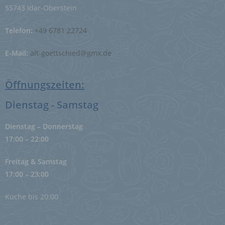
personenbezogene Daten im Auftrag des
55743 Idar-Oberstein
Verantwortlichen verarbeitet.
Telefon:
+49 6781 22724
i) Empfänger
E-Mail:
alt-goettschied@gmx.de
Empfänger ist eine natürliche oder juristische Person,
Behörde, Einrichtung oder andere Stelle, der
personenbezogene Daten offengelegt werden,
Öffnungszeiten:
unabhängig davon, ob es sich bei ihr um einen Dritten
handelt oder nicht. Behörden, die im Rahmen eines
bestimmten Untersuchungsauftrags nach dem
Dienstag - Samstag
Unionsrecht oder dem Recht der Mitgliedstaaten
möglicherweise personenbezogene Daten erhalten,
gelten jedoch nicht als Empfänger.
Dienstag – Donnerstag
17:00 – 22:00
j) Dritter
Freitag & Samstag
17:00 – 23:00
Dritter ist eine natürliche oder juristische Person,
Behörde, Einrichtung oder andere Stelle außer der
betroffenen Person, dem Verantwortlichen, dem
Küche bis 20:00
Auftragsverarbeiter und den Personen, die unter der
unmittelbaren Verantwortung des Verantwortlichen
oder des Auftragsverarbeiters befugt sind, die
personenbezogenen Daten zu verarbeiten.