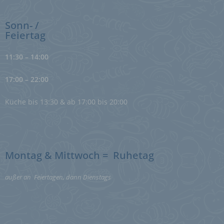
Sonn- /
k) Einwilligung
Feiertag
Einwilligung ist jede von der betroffenen Person
freiwillig für den bestimmten Fall in informierter Weise
11:30 – 14:00
und unmissverständlich abgegebene
Willensbekundung in Form einer Erklärung oder einer
17:00 – 22:00
sonstigen eindeutigen bestätigenden Handlung, mit der
die betroffene Person zu verstehen gibt, dass sie mit
der Verarbeitung der sie betreffenden
Küche bis 13:30 & ab 17:00 bis 20:00
personenbezogenen Daten einverstanden ist.
Name und Anschrift des für die Verarbeitung
Verantwortlichen
Montag & Mittwoch = Ruhetag
Verantwortlicher im Sinne der Datenschutz-
außer an Feiertagen, dann Dienstags
Grundverordnung, sonstiger in den Mitgliedstaaten der
Europäischen Union geltenden Datenschutzgesetze und
anderer Bestimmungen mit datenschutzrechtlichem
Charakter ist die:
Alt Göttschied