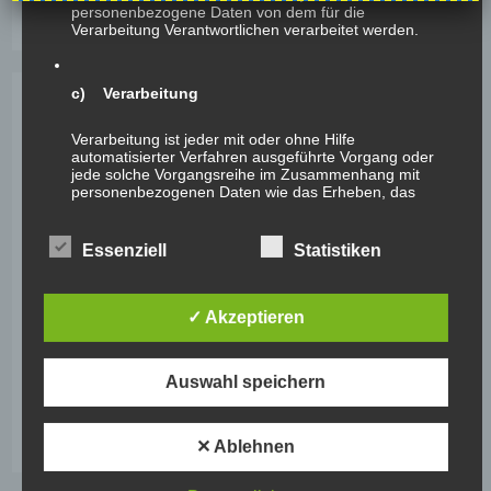
personenbezogene Daten von dem für die
Verarbeitung Verantwortlichen verarbeitet werden.
c) Verarbeitung
Aktuelle Neuigkeiten:
Verarbeitung ist jeder mit oder ohne Hilfe
automatisierter Verfahren ausgeführte Vorgang oder
Live From The Field
jede solche Vorgangsreihe im Zusammenhang mit
personenbezogenen Daten wie das Erheben, das
3. AUGUST 2026
/
0 COMMENTS
Erfassen, die Organisation, das Ordnen, die
Speicherung, die Anpassung oder Veränderung, das
Auslesen, das Abfragen, die Verwendung, die
Essenziell
Statistiken
Offenlegung durch Übermittlung, Verbreitung oder eine
Unsere Empfehlung für Sonntag, 02. August
andere Form der Bereitstellung, den Abgleich oder die
Verknüpfung, die Einschränkung, das Löschen oder die
27. JULI 2026
/
0 COMMENTS
Vernichtung.
✓ Akzeptieren
d) Einschränkung der Verarbeitung
Auswahl speichern
Unsere Empfehlung für Sonntag, 26. Juli
20. JULI 2026
/
0 COMMENTS
Einschränkung der Verarbeitung ist die Markierung
gespeicherter personenbezogener Daten mit dem Ziel,
✕ Ablehnen
ihre künftige Verarbeitung einzuschränken.