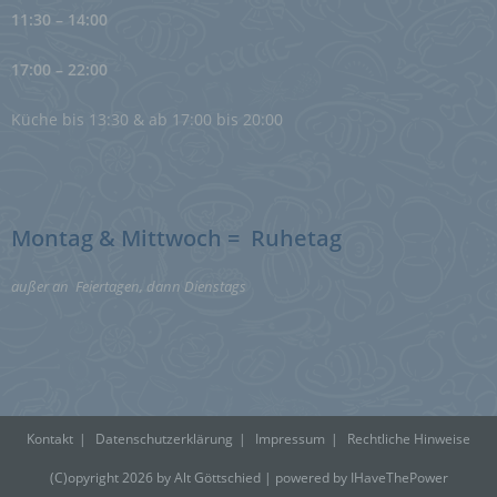
11:30 – 14:00
k) Einwilligung
Einwilligung ist jede von der betroffenen Person
17:00 – 22:00
freiwillig für den bestimmten Fall in informierter Weise
und unmissverständlich abgegebene
Küche bis 13:30 & ab 17:00 bis 20:00
Willensbekundung in Form einer Erklärung oder einer
sonstigen eindeutigen bestätigenden Handlung, mit der
die betroffene Person zu verstehen gibt, dass sie mit
der Verarbeitung der sie betreffenden
personenbezogenen Daten einverstanden ist.
Montag & Mittwoch = Ruhetag
Name und Anschrift des für die Verarbeitung
außer an Feiertagen, dann Dienstags
Verantwortlichen
Verantwortlicher im Sinne der Datenschutz-
Grundverordnung, sonstiger in den Mitgliedstaaten der
Europäischen Union geltenden Datenschutzgesetze und
anderer Bestimmungen mit datenschutzrechtlichem
Charakter ist die:
Kontakt
Datenschutzerklärung
Impressum
Rechtliche Hinweise
Alt Göttschied
(C)opyright 2026 by Alt Göttschied | powered by
IHaveThePower
Isa Becker