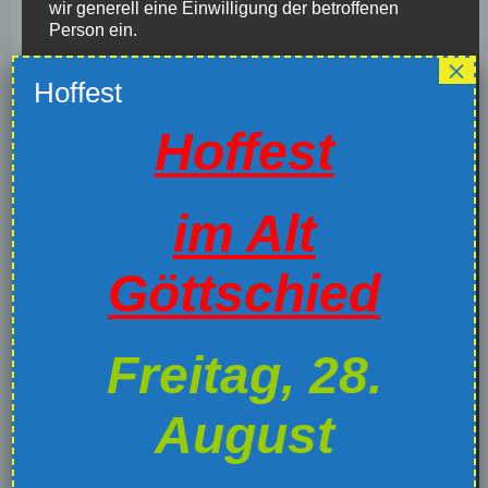
wir generell eine Einwilligung der betroffenen
Person ein.
Die Verarbeitung personenbezogener Daten,
beispielsweise des Namens, der Anschrift, E-Mail-
Adresse oder Telefonnummer einer betroffenen
Hoffest
Person, erfolgt stets im Einklang mit der
Datenschutz-Grundverordnung und in
Übereinstimmung mit den für uns geltenden
Unsere Empfehlung für Sonntag, 09.
landesspezifischen Datenschutzbestimmungen.
November
im Alt
Mittels dieser Datenschutzerklärung möchte unser
3. November 2025
Unternehmen die Öffentlichkeit über Art, Umfang
und Zweck der von uns erhobenen, genutzten und
Göttschied
verarbeiteten personenbezogenen Daten
informieren. Ferner werden betroffene Personen
mittels dieser Datenschutzerklärung über die ihnen
Freitag, 28.
zustehenden Rechte aufgeklärt.
Wir haben als für die Verarbeitung Verantwortlicher
August
zahlreiche technische und organisatorische
Maßnahmen umgesetzt, um einen möglichst
lückenlosen Schutz der über diese Internetseite
verarbeiteten personenbezogenen Daten