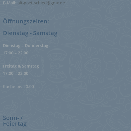
E-Mail:
alt-goettschied@gmx.de
i) Empfänger
Öffnungszeiten:
Empfänger ist eine natürliche oder juristische Person,
Behörde, Einrichtung oder andere Stelle, der
Dienstag - Samstag
personenbezogene Daten offengelegt werden,
unabhängig davon, ob es sich bei ihr um einen Dritten
handelt oder nicht. Behörden, die im Rahmen eines
Dienstag – Donnerstag
bestimmten Untersuchungsauftrags nach dem
17:00 – 22:00
Unionsrecht oder dem Recht der Mitgliedstaaten
möglicherweise personenbezogene Daten erhalten,
gelten jedoch nicht als Empfänger.
Freitag & Samstag
17:00 – 23:00
j) Dritter
Küche bis 20:00
Dritter ist eine natürliche oder juristische Person,
Behörde, Einrichtung oder andere Stelle außer der
betroffenen Person, dem Verantwortlichen, dem
Auftragsverarbeiter und den Personen, die unter der
unmittelbaren Verantwortung des Verantwortlichen
oder des Auftragsverarbeiters befugt sind, die
Sonn- /
personenbezogenen Daten zu verarbeiten.
Feiertag