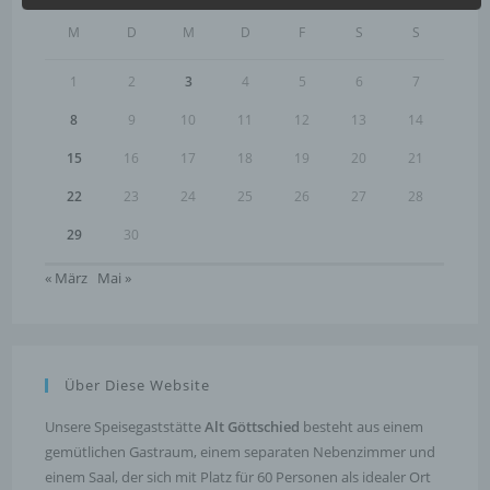
M
D
M
D
F
S
S
Profiling ist jede Art der automatisierten Verarbeitung
personenbezogener Daten, die darin besteht, dass
diese personenbezogenen Daten verwendet werden,
1
2
3
4
5
6
7
um bestimmte persönliche Aspekte, die sich auf eine
natürliche Person beziehen, zu bewerten,
8
9
10
11
12
13
14
insbesondere, um Aspekte bezüglich Arbeitsleistung,
wirtschaftlicher Lage, Gesundheit, persönlicher
15
16
17
18
19
20
21
Vorlieben, Interessen, Zuverlässigkeit, Verhalten,
Aufenthaltsort oder Ortswechsel dieser natürlichen
22
23
24
25
26
27
28
Person zu analysieren oder vorherzusagen.
29
30
f) Pseudonymisierung
« März
Mai »
Pseudonymisierung ist die Verarbeitung
personenbezogener Daten in einer Weise, auf welche
die personenbezogenen Daten ohne Hinzuziehung
zusätzlicher Informationen nicht mehr einer
spezifischen betroffenen Person zugeordnet werden
Über Diese Website
können, sofern diese zusätzlichen Informationen
gesondert aufbewahrt werden und technischen und
Unsere Speisegaststätte
Alt Göttschied
besteht aus einem
organisatorischen Maßnahmen unterliegen, die
gewährleisten, dass die personenbezogenen Daten
gemütlichen Gastraum, einem separaten Nebenzimmer und
nicht einer identifizierten oder identifizierbaren
einem Saal, der sich mit Platz für 60 Personen als idealer Ort
natürlichen Person zugewiesen werden.