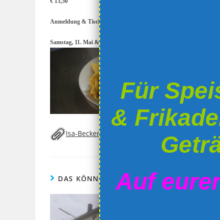
€ 13,50
Anmeldung & Tischreservierung erbeten !
Samstag, 11. Mai & Sonntag, 12. Mai geschlossene Gesellschaft
Für Spei
& Frikade
Isa-Becker.vcf
Geträ
Auf eure
DAS KÖNNTE DIR AUCH GEFALLEN