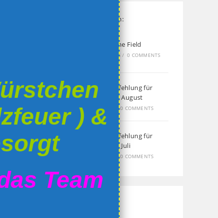
Aktuelle Neuigkeiten:
Live From The Field
3. AUGUST 2026
/
0 COMMENTS
Würstchen
Unsere Empfehlung für
Sonntag, 02. August
zfeuer ) &
27. JULI 2026
/
0 COMMENTS
esorgt
Unsere Empfehlung für
Sonntag, 26. Juli
20. JULI 2026
/
0 COMMENTS
 das Team
Kalender