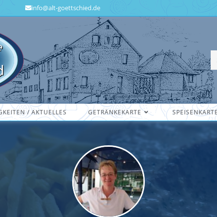
info@alt-goettschied.de
GKEITEN / AKTUELLES
GETRÄNKEKARTE
SPEISENKART