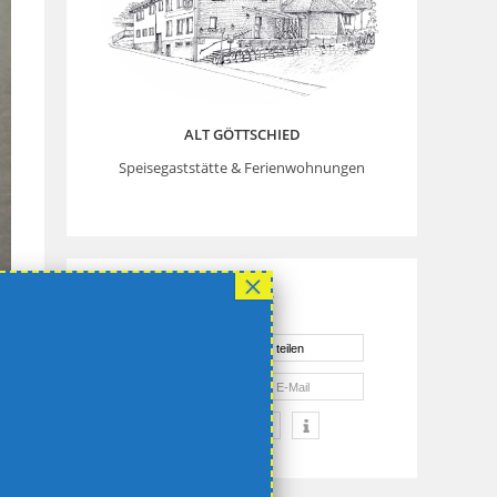
ALT GÖTTSCHIED
Speisegaststätte & Ferienwohnungen
Diesen Inhalt Teilen:
teilen
teilen
teilen
E-Mail
drucken