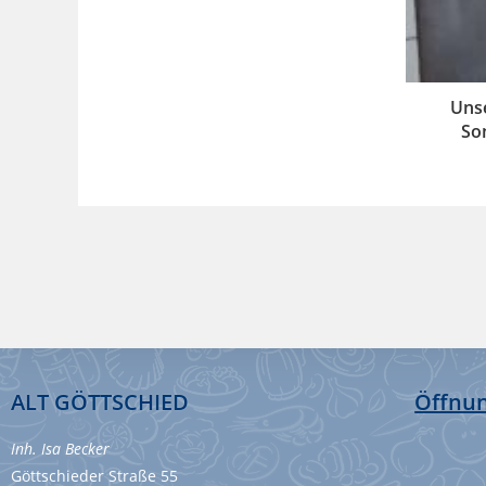
Uns
So
ALT GÖTTSCHIED
Öffnun
Inh. Isa Becker
Göttschieder Straße 55