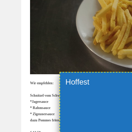
Wir empfehlen:
Schnitzel vom Schwein wahlweise mit
*Jagersauce
* Rahmsauce
* Zigeunersauce
dazu Pommes frites Oder Kroketten & Salat